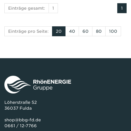
Einträge gesamt:
1
1
Einträge pro Seite:
20
40
60
80
100
Löherstraße 52
36037 Fulda
shop@bbg-fd.de
0661 / 12-7766