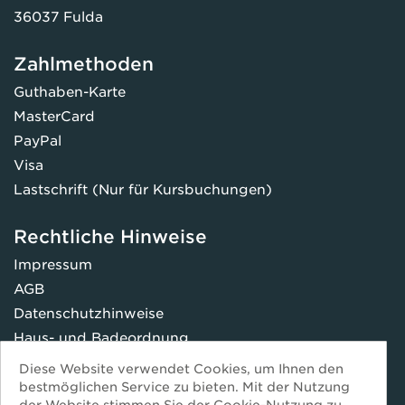
36037 Fulda
Zahlmethoden
Guthaben-Karte
MasterCard
PayPal
Visa
Lastschrift (Nur für Kursbuchungen)
Rechtliche Hinweise
Impressum
AGB
Datenschutzhinweise
Haus- und Badeordnung
FAQ
Diese Website verwendet Cookies, um Ihnen den
* Preise inkl. Mehrwertsteuer
bestmöglichen Service zu bieten. Mit der Nutzung