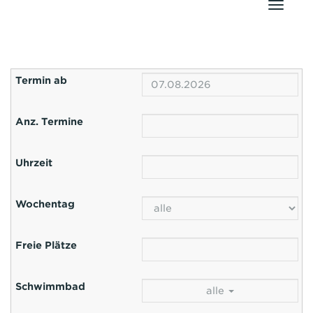
Naviga
alle