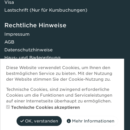
Visa
Lastschrift (Nur für Kursbuchungen)
Rechtliche Hinweise
Impressum
AGB
Datenschutzhinweise
Haus- und Badeordnung
FAQ
Diese Website verwendet Cookies, um Ihnen den
* Preise inkl. Mehrwertsteuer
bestmöglichen Service zu bieten. Mit der Nutzung
der Website stimmen Sie der Cookie-Nutzung zu.
-----------------------
Immer bestens informiert -
Technische Cookies, sind zwingend erforderliche
Cookies um die Funktionen und Serviceleistungen
Jetzt zum Newsletter anmelden:
auf einer Internetseite überhaupt zu ermöglichen.
re-gruppe.de/newsletter
Technische Cookies akzeptieren
OK, verstanden
Mehr Informationen