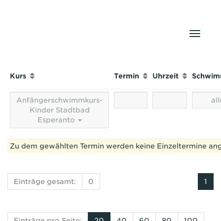
Naviga
Kurs
Termin
Uhrzeit
Schwi
Anfängerschwimmkurs-
al
Kinder Stadtbad
Esperanto
Zu dem gewählten Termin werden keine Einzeltermine an
Einträge gesamt:
0
1
Einträge pro Seite:
20
40
60
80
100