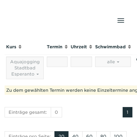
Naviga
Kurs
Termin
Uhrzeit
Schwimmbad
Aquajogging
alle
Stadtbad
Esperanto
Zu dem gewählten Termin werden keine Einzeltermine an
Einträge gesamt:
0
1
Einträge pro Seite:
20
40
60
80
100