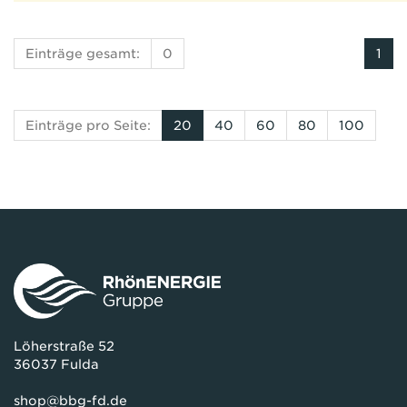
Einträge gesamt:
0
1
Einträge pro Seite:
20
40
60
80
100
Löherstraße 52
36037 Fulda
shop@bbg-fd.de