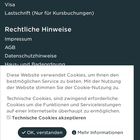
Visa
Lastschrift (Nur für Kursbuchungen)
Rechtliche Hinweise
Impressum
AGB
Datenschutzhinweise
Haus- und Badeordnung
FAQ
Diese Website verwendet Cookies, um Ihnen den
* Preise inkl. Mehrwertsteuer
bestmöglichen Service zu bieten. Mit der Nutzung
der Website stimmen Sie der Cookie-Nutzung zu.
-----------------------
Immer bestens informiert -
Technische Cookies, sind zwingend erforderliche
Cookies um die Funktionen und Serviceleistungen
Jetzt zum Newsletter anmelden:
auf einer Internetseite überhaupt zu ermöglichen.
re-gruppe.de/newsletter
Technische Cookies akzeptieren
OK, verstanden
Mehr Informationen